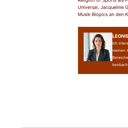
Religion of Sports als
Universal, Jacqueline G
Musik-Biopics an den K
LEONI
Ich inte
meinen A
Bereiche
beobacht