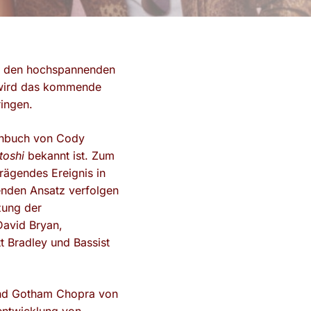
 um den hochspannenden
s wird das kommende
ingen.
rehbuch von Cody
toshi
bekannt ist. Zum
prägendes Ereignis in
enden Ansatz verfolgen
zung der
David Bryan,
t Bradley und Bassist
 und Gotham Chopra von