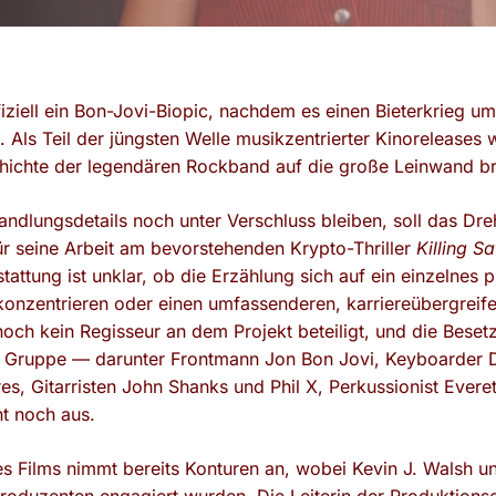
ffiziell ein Bon-Jovi-Biopic, nachdem es einen Bieterkrieg
. Als Teil der jüngsten Welle musikzentrierter Kinorelease
chichte der legendären Rockband auf die große Leinwand br
ndlungsdetails noch unter Verschluss bleiben, soll das D
ür seine Arbeit am bevorstehenden Krypto-Thriller
Killing Sa
stattung ist unklar, ob die Erzählung sich auf ein einzelnes 
konzentrieren oder einen umfassenderen, karriereübergreif
noch kein Regisseur an dem Projekt beteiligt, und die Beset
er Gruppe — darunter Frontmann Jon Bon Jovi, Keyboarder 
s, Gitarristen John Shanks und Phil X, Perkussionist Everet
t noch aus.
es Films nimmt bereits Konturen an, wobei Kevin J. Walsh