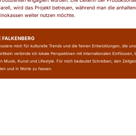
 Produzenten engagiert wurden. Die Leiterin der Produktion
arell, wird das Projekt betreuen, während man die anhalten
inokassen weiter nutzen möchte.
E FALKENBERG
ressiere mich für kulturelle Trends und die feinen Entwicklungen, die uns
rtikeln verbinde ich lokale Perspektiven mit internationalen Einflüssen,
n Musik, Kunst und Lifestyle. Für mich bedeutet Schreiben, den Zeitge
en und in Worte zu fassen.