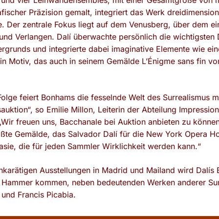
d und vier Leinwandensembles, mit einer Gesamtgröße von 
afischer Präzision gemalt, integriert das Werk dreidimensio
e. Der zentrale Fokus liegt auf dem Venusberg, über dem ei
nd Verlangen. Dalí überwachte persönlich die wichtigsten 
rgrunds und integrierte dabei imaginative Elemente wie eine
in Motiv, das auch in seinem Gemälde L’Énigme sans fin v
 Folge feiert Bonhams die fesselnde Welt des Surrealismus mi
sauktion“, so Emilie Millon, Leiterin der Abteilung Impress
„Wir freuen uns, Bacchanale bei Auktion anbieten zu können
rößte Gemälde, das Salvador Dalí für die New York Opera H
asie, die für jeden Sammler Wirklichkeit werden kann.“
karätigen Ausstellungen in Madrid und Mailand wird Dalís
den Hammer kommen, neben bedeutenden Werken anderer Surr
 und Francis Picabia.