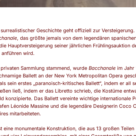
 surrealistischer Geschichte geht offiziell zur Versteigerun
chanale
, das größte jemals von dem legendären spanischen
e Hauptversteigerung seiner jährlichen Frühlingsauktion der
 anführen wird.
n privaten Sammlung stammend, wurde
Bacchanale
im Jahr 
ichnamige Ballett an der New York Metropolitan Opera gescha
ls sein erstes „paranoisch-kritisches Ballett“, indem er all s
eßen ließ, indem er das Libretto schrieb, die Kostüme entw
konzipierte. Das Ballett vereinte wichtige internationale P
afen Léonide Massine und die legendäre Designerin Coco C
es mitarbeiteten.
t eine monumentale Konstruktion, die aus 13 großen Teilen 