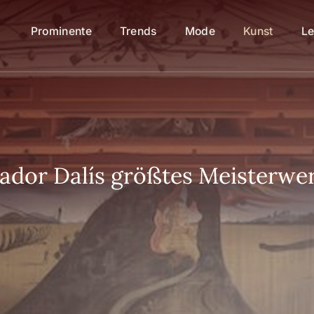
Prominente
Trends
Mode
Kunst
Le
ador Dalís größtes Meisterwer