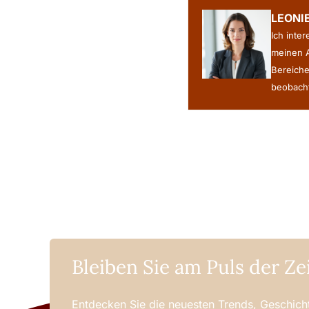
LEONI
Ich inte
meinen A
Bereiche
beobacht
Bleiben Sie am Puls der Ze
Entdecken Sie die neuesten Trends, Geschicht