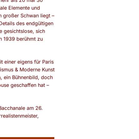
mehr als 20 mal 30
nale Elemente und
n großer Schwan liegt –
Details des endgültigen
 gesichtslose, sich
on 1939 berühmt zu
t einer eigens für Paris
ionismus & Moderne Kunst
, ein Bühnenbild, doch
ouse geschaffen hat –
 Bacchanale am 26.
ealistenmeister,