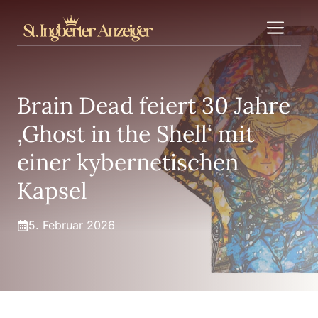
Zum
Me
Inhalt
springen
Brain Dead feiert 30 Jahre
‚Ghost in the Shell‘ mit
einer kybernetischen
Kapsel
5. Februar 2026