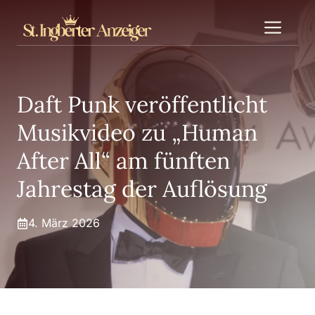
Zum
Me
Inhalt
springen
Daft Punk veröffentlicht
Musikvideo zu „Human
After All“ am fünften
Jahrestag der Auflösung
4. März 2026