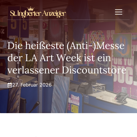
Zum
Me
Inhalt
springen
Die heißeste (Anti-)Messe
der LA Art Week ist ein
verlassener Discountstore
27. Februar 2026