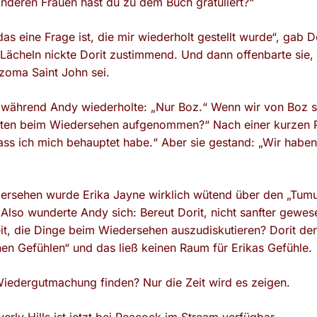
nderen Frauen hast du zu dem Buch gratuliert?“
 das eine Frage ist, die mir wiederholt gestellt wurde“, gab D
Lächeln nickte Dorit zustimmend. Und dann offenbarte sie, 
zoma Saint John sei.
, während Andy wiederholte: „Nur Boz.“ Wenn wir von Boz s
reten beim Wiedersehen aufgenommen?“ Nach einer kurzen P
ass ich mich behauptet habe.“ Aber sie gestand: „Wir haben n
rsehen wurde Erika Jayne wirklich wütend über den „Tumult
 Also wunderte Andy sich: Bereut Dorit, nicht sanfter gewes
eit, die Dinge beim Wiedersehen auszudiskutieren? Dorit den
nen Gefühlen“ und das ließ keinen Raum für Erikas Gefühle.
edergutmachung finden? Nur die Zeit wird es zeigen.