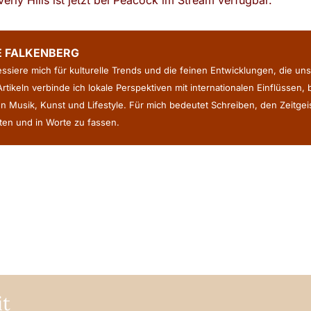
rly Hills ist jetzt bei Peacock im Stream verfügbar.
E FALKENBERG
ressiere mich für kulturelle Trends und die feinen Entwicklungen, die uns
rtikeln verbinde ich lokale Perspektiven mit internationalen Einflüssen,
n Musik, Kunst und Lifestyle. Für mich bedeutet Schreiben, den Zeitge
en und in Worte zu fassen.
it