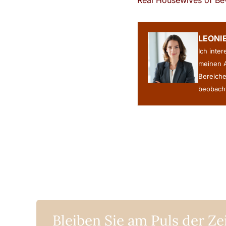
Real Housewives of Beve
LEONI
Ich inte
meinen A
Bereiche
beobacht
Bleiben Sie am Puls der Ze