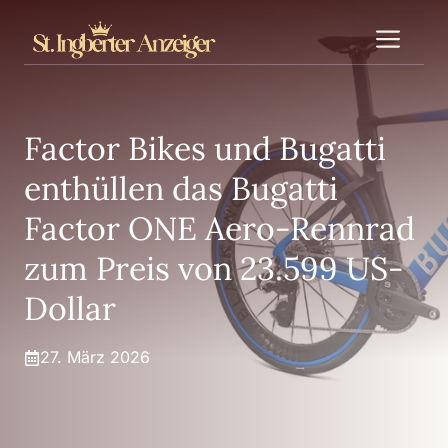
Zum
Me
Inhalt
springen
Factor Bikes und Bugatti
enthüllen das Bugatti
Factor ONE Aero-Rennrad
zum Preis von 23.599 US-
Dollar
27. März 2026