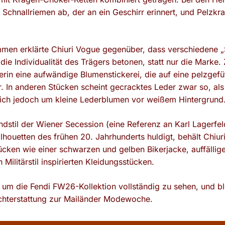
 Schnallriemen ab, der an ein Geschirr erinnert, und Pelzkr
men erklärte Chiuri Vogue gegenüber, dass verschiedene „
 die Individualität des Trägers betonen, statt nur die Marke.
erin eine aufwändige Blumenstickerei, die auf eine pelzgefü
. In anderen Stücken scheint gecracktes Leder zwar so, al
 sich jedoch um kleine Lederblumen vor weißem Hintergrund
stil der Wiener Secession (eine Referenz an Karl Lagerfel
lhouetten des frühen 20. Jahrhunderts huldigt, behält Chiur
tücken wie einer schwarzen und gelben Bikerjacke, auffälli
Militärstil inspirierten Kleidungsstücken.
, um die Fendi FW26-Kollektion vollständig zu sehen, und b
chterstattung zur Mailänder Modewoche.