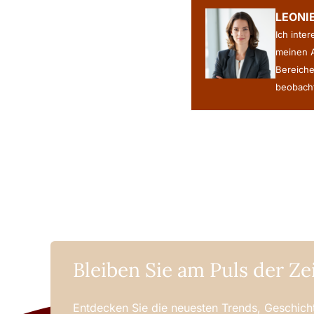
LEONI
Ich inte
meinen A
Bereiche
beobacht
Bleiben Sie am Puls der Ze
Entdecken Sie die neuesten Trends, Geschicht