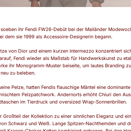
at soeben ihr Fendi FW26-Debüt bei der Mailänder Modewoc
ei dem sie 1999 als Accessoire-Designerin begann.
tze von Dior und einem kurzen Intermezzo konzentriert sic
auf, Fendi wieder als Maßstab für Handwerkskunst zu etabl
arke ihr Monogramm-Muster beiseite, um lautes Branding z
 neu zu beleben.
seine Pelze, hatten Fendis flauschige Mäntel eine dominante
ischtem Pelzpatchwork. Andernorts erhöht Chiuri den Aus
ndtaschen im Tierdruck und oversized Wrap-Sonnenbrillen.
er Großteil der Kollektion zu einer sinnlichen Eleganz und ei
t von Schwarz und Weiß. Lange Spitzen-Nachthemden und d
mit Kragen-Choker-Ketten kombiniert getragen. Bei den Her