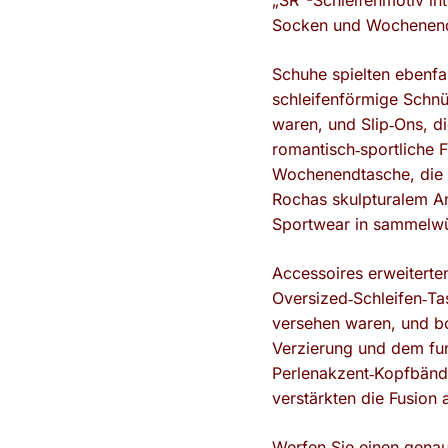
„SR“-Schleifenmotiv int
Socken und Wochenendta
Schuhe spielten ebenfal
schleifenförmige Schnür
waren, und Slip‑Ons, di
romantisch‑sportliche 
Wochenendtasche, die m
Rochas skulpturalem An
Sportwear in sammelw
Accessoires erweiterten
Oversized‑Schleifen‑Ta
versehen waren, und bo
Verzierung und dem fun
Perlenakzent‑Kopfbände
verstärkten die Fusion 
Werfen Sie einen genaue