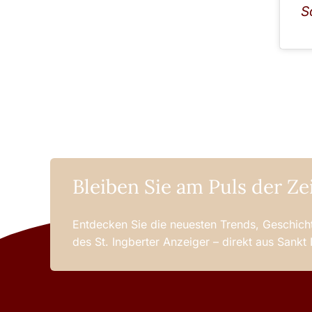
S
Bleiben Sie am Puls der Ze
Entdecken Sie die neuesten Trends, Geschicht
des St. Ingberter Anzeiger – direkt aus Sankt