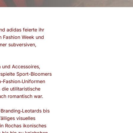
 adidas feierte ihr
n Fashion Week und
iner subversiven,
n und Accessoires,
rspielte Sport-Bloomers
gh-Fashion‑Uniformen
ie utilitaristische
uch romantisch war.
o-Branding‑Leotards bis
älliges visuelles
 in Rochas ikonisches