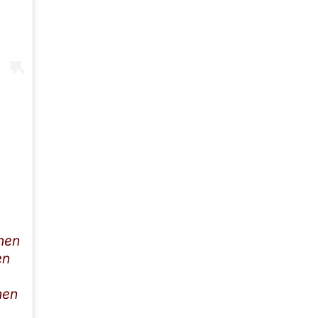
inen
en
hen