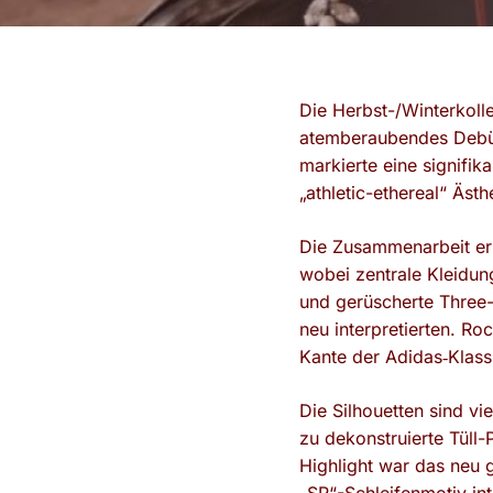
Die Herbst-/Winterkoll
atemberaubendes Debü
markierte eine signifik
„athletic-ethereal“ Ästhe
Die Zusammenarbeit ers
wobei zentrale Kleidun
und gerüscherte Three-
neu interpretierten. Roc
Kante der Adidas‑Klass
Die Silhouetten sind vi
zu dekonstruierte Tüll-
Highlight war das neu 