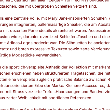
egriert, das sich auf allem zeigte – von Tech-Nylon‑Kleider
schen, die mit übergroßen Schleifen verziert sind.
ls eine zentrale Rolle, mit Mary‑Jane-inspirierten Schuhen, 
ungen integrierten, ballerinasartige Sneaker, die am Absatz 
e mit dezenten Perlendetails akzentuiert waren. Accessoire
Fusion wider, darunter oversized Schleifen‑Taschen und ein
it Adidas‑Logos bedeckt war. Die Silhouetten balancierten 
satz und boten expressive Texturen sowie zarte Verzierunge
ürdige Modestücke verwandelten.
 die sportlich‑verspielte Ästhetik der Kollektion mit markant
schen erschienen neben strukturierten Tragetaschen, die m
ten eine verspielte zugleich praktische Balance zwischen 
ktionsorientierten Erbe der Marke. Kleinere Accessoires, d
r, mit Strass verzierte Trefoil‑Haarspangen und Bandverzi
aus zarter Weiblichkeit mit sportlichen Referenzen.
ren Blick auf die Kollektion in der obigen Galerie. Die Zu