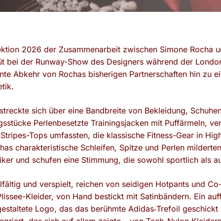
ektion 2026 der Zusammenarbeit zwischen Simone Rocha und
t bei der Runway-Show des Designers während der Londo
ante Abkehr von Rochas bisherigen Partnerschaften hin zu e
tik.
treckte sich über eine Bandbreite von Bekleidung, Schuhe
gsstücke Perlenbesetzte Trainingsjacken mit Puffärmeln, ve
Stripes-Tops umfassten, die klassische Fitness-Gear in Hi
has charakteristische Schleifen, Spitze und Perlen milderten d
iker und schufen eine Stimmung, die sowohl sportlich als a
elfältig und verspielt, reichen von seidigen Hotpants und C
Plissee-Kleider, von Hand bestickt mit Satinbändern. Ein auff
gestaltete Logo, das das berühmte Adidas‑Trefoil geschickt