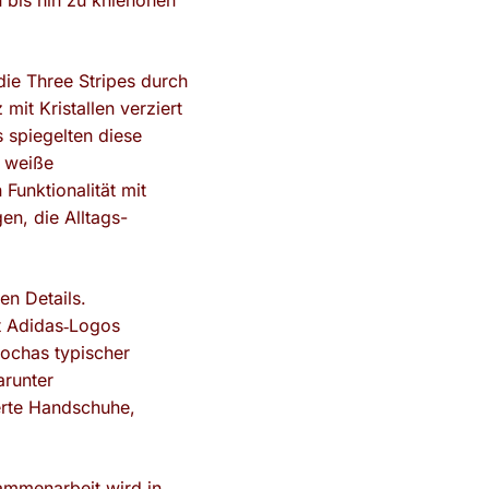
n bis hin zu kniehohen
die Three Stripes durch
mit Kristallen verziert
s spiegelten diese
e weiße
Funktionalität mit
n, die Alltags-
en Details.
it Adidas‑Logos
Rochas typischer
arunter
erte Handschuhe,
sammenarbeit wird in