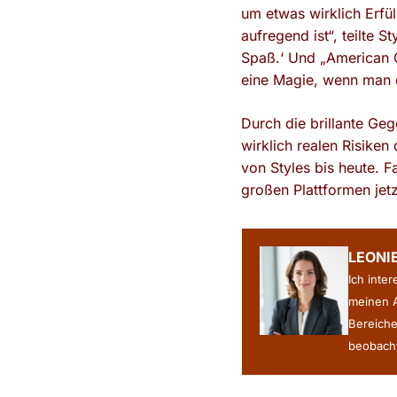
um etwas wirklich Erfü
aufregend ist“, teilte S
Spaß.‘ Und „American Gi
eine Magie, wenn man d
Durch die brillante Ge
wirklich realen Risiken
von Styles bis heute. 
großen Plattformen jet
LEONI
Ich inte
meinen A
Bereiche
beobacht