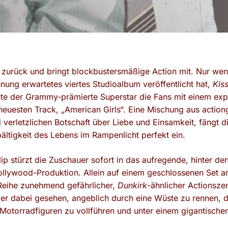
iell zurück und bringt blockbustersmäßige Action mit. Nur 
nung erwartetes viertes Studioalbum veröffentlicht hat,
Kiss
te der Grammy-prämierte Superstar die Fans mit einem exp
euesten Track, „American Girls“.
Eine Mischung aus action
verletzlichen Botschaft über Liebe und Einsamkeit, fängt di
ältigkeit des Lebens im Rampenlicht perfekt ein.
ip stürzt die Zuschauer sofort in das aufregende, hinter de
ollywood-Produktion. Allein auf einem geschlossenen Set 
 Reihe zunehmend gefährlicher,
Dunkirk
-ähnlicher Actionsze
 er dabei gesehen, angeblich durch eine Wüste zu rennen, 
 Motorradfiguren zu vollführen und unter einem gigantische