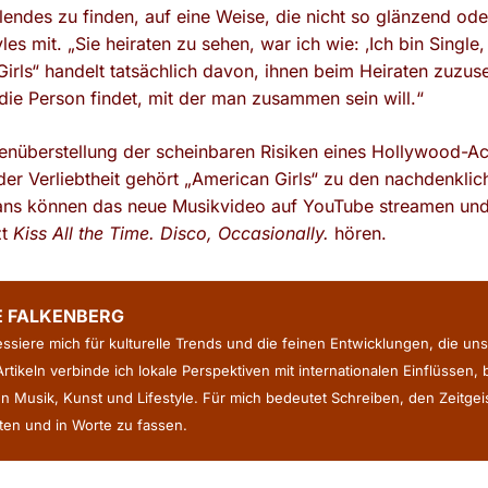
llendes zu finden, auf eine Weise, die nicht so glänzend od
tyles mit. „Sie heiraten zu sehen, war ich wie: ‚Ich bin Singl
rls“ handelt tatsächlich davon, ihnen beim Heiraten zuzuse
ie Person findet, mit der man zusammen sein will.“
genüberstellung der scheinbaren Risiken eines Hollywood-Ac
 der Verliebtheit gehört „American Girls“ zu den nachdenkli
Fans können das neue Musikvideo auf YouTube streamen und 
zt
Kiss All the Time. Disco, Occasionally.
hören.
E FALKENBERG
ressiere mich für kulturelle Trends und die feinen Entwicklungen, die uns
rtikeln verbinde ich lokale Perspektiven mit internationalen Einflüssen,
n Musik, Kunst und Lifestyle. Für mich bedeutet Schreiben, den Zeitge
en und in Worte zu fassen.