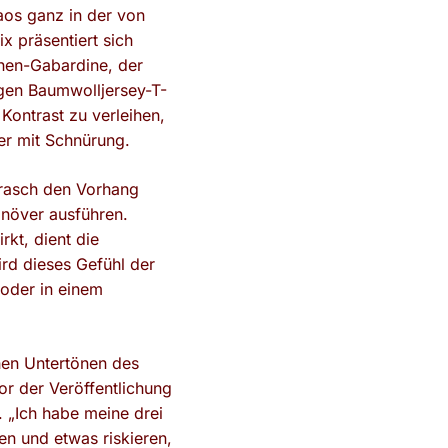
haos ganz in der von
x präsentiert sich
nen-Gabardine, der
gen Baumwolljersey-T-
Kontrast zu verleihen,
er mit Schnürung.
o rasch den Vorhang
anöver ausführen.
rkt, dient die
ird dieses Gefühl der
 oder in einem
hen Untertönen des
or der Veröffentlichung
. „Ich habe meine drei
en und etwas riskieren,