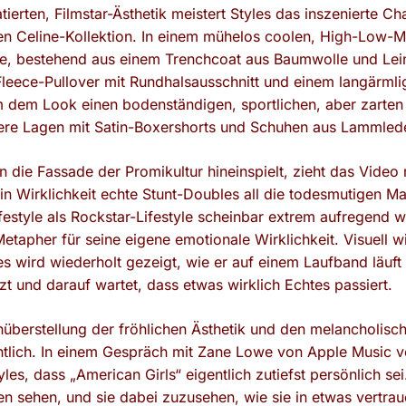
ierten, Filmstar-Ästhetik meistert Styles das inszenierte C
en Celine-Kollektion. In einem mühelos coolen, High-Low-Mi
e, bestehend aus einem Trenchcoat aus Baumwolle und Lei
eece-Pullover mit Rundhalsausschnitt und einem langärmli
m dem Look einen bodenständigen, sportlichen, aber zarten 
were Lagen mit Satin-Boxershorts und Schuhen aus Lammled
n die Fassade der Promikultur hineinspielt, zieht das Vide
 in Wirklichkeit echte Stunt-Doubles all die todesmutigen M
estyle als Rockstar-Lifestyle scheinbar extrem aufregend wi
Metapher für seine eigene emotionale Wirklichkeit. Visuell w
es wird wiederholt gezeigt, wie er auf einem Laufband läuft
t und darauf wartet, dass etwas wirklich Echtes passiert.
nüberstellung der fröhlichen Ästhetik und den melancholisc
htlich. In einem Gespräch mit Zane Lowe von Apple Music v
es, dass „American Girls“ eigentlich zutiefst persönlich sei
en sehen, und sie dabei zuzusehen, wie sie in etwas vertrau