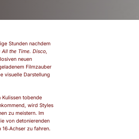
wenige Stunden nachdem
 All the Time.
Disco,
losiven neuen
geladenem Filmzauber
e visuelle Darstellung
n Kulissen tobende
ankommend, wird Styles
nen zu meistern. Im
die von detonierenden
n 16‑Achser zu fahren.