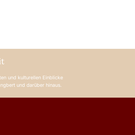
it
en und kulturellen Einblicke
 Ingbert und darüber hinaus.