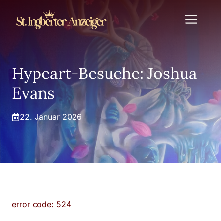
Zum
Me
Inhalt
springen
Hypeart-Besuche: Joshua
Evans
22. Januar 2026
error code: 524