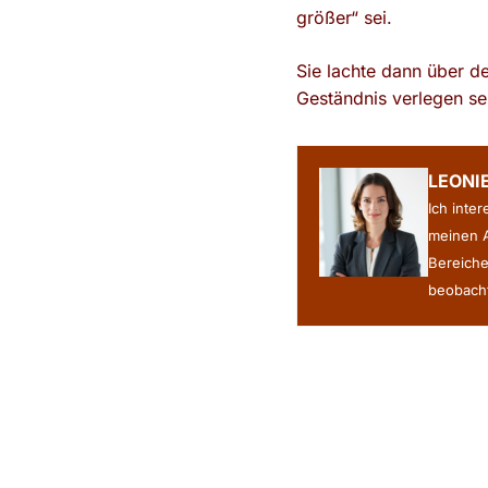
größer“ sei.
Sie lachte dann über d
Geständnis verlegen sei
LEONI
Ich inte
meinen A
Bereiche
beobacht