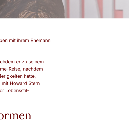
eben mit ihrem Ehemann
achdem er zu seinem
ahme-Reise, nachdem
erigkeiten hatte,
w mit Howard Stern
r Lebensstil-
enormen