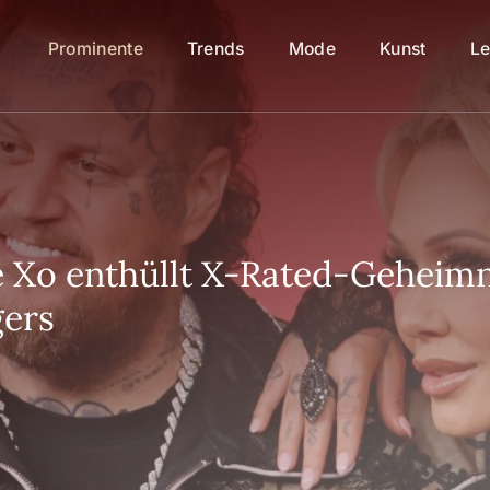
Prominente
Trends
Mode
Kunst
Le
ie Xo enthüllt X-Rated-Geheim
gers