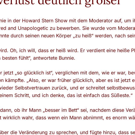
erlust deutlich größer
nnie in der Howard Stern Show mit dem Moderator auf, um 
ered and Unapologetic zu bewerben. Sie wurde vom Moderat
könnte durch seinen neuen Körper „zu heiß“ werden, nach se
wird. Oh, ich will, dass er heiß wird. Er verdient eine heiße P
 besten fühlt“, antwortete Bunnie.
r jetzt „so glücklich ist“, verglichen mit dem, wie er war, be
kämpfte. „Also, er war früher glücklich, aber es ist jetzt 
wieder Selbstvertrauen zurück, und er schreitet selbstbewus
einem Schritt, und ich denke, das ist einfach das Süßeste.“
dann, ob ihr Mann „besser im Bett“ sei, nachdem diese Ver
ist wirklich wahr, dass wenn ein Mann abnimmt, es enorm wäc
 über die Veränderung zu sprechen, und fügte hinzu, dass se