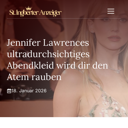
Zum
Me
Inhalt
springen
Jennifer Lawrences
ultradurchsichtiges
Abendkleid wird dir den
Atem rauben
18. Januar 2026