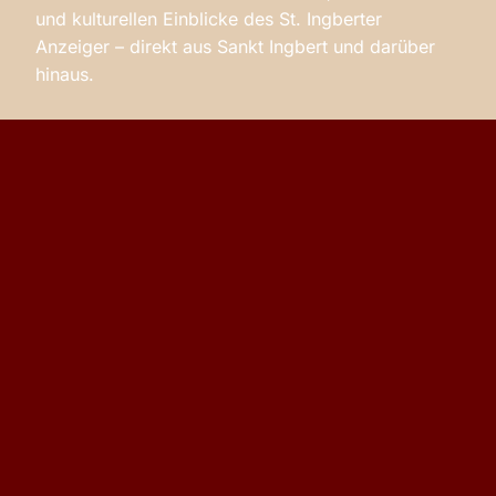
und kulturellen Einblicke des St. Ingberter
Anzeiger – direkt aus Sankt Ingbert und darüber
hinaus.