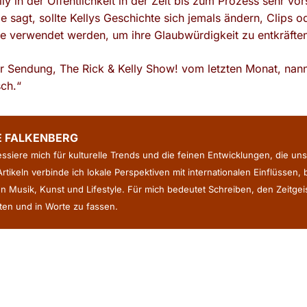
y in der Öffentlichkeit in der Zeit bis zum Prozess sehr vors
ie sagt, sollte Kellys Geschichte sich jemals ändern, Clips o
 verwendet werden, um ihre Glaubwürdigkeit zu entkräften
er Sendung, The Rick & Kelly Show! vom letzten Monat, nann
sch.“
E FALKENBERG
ressiere mich für kulturelle Trends und die feinen Entwicklungen, die uns
rtikeln verbinde ich lokale Perspektiven mit internationalen Einflüssen,
n Musik, Kunst und Lifestyle. Für mich bedeutet Schreiben, den Zeitge
en und in Worte zu fassen.