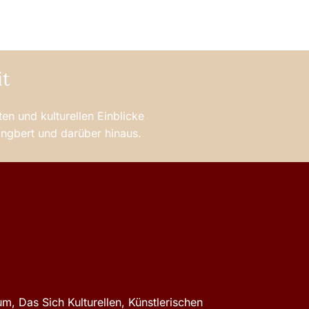
it
en und kulturellen Einblicke
 Ingbert und darüber hinaus.
m, Das Sich Kulturellen, Künstlerischen