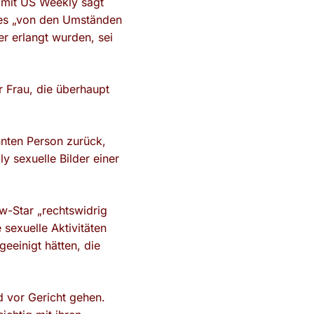
h mit US Weekly sagt
alles „von den Umständen
er erlangt wurden, sei
 Frau, die überhaupt
annten Person zurück,
sexuelle Bilder einer
w-Star „rechtswidrig
 sexuelle Aktivitäten
eeinigt hätten, die
d vor Gericht gehen.