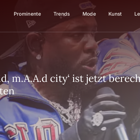
Prominente
Trends
Mode
Kunst
Le
 m.A.A.d city‘ ist jetzt berech
ten