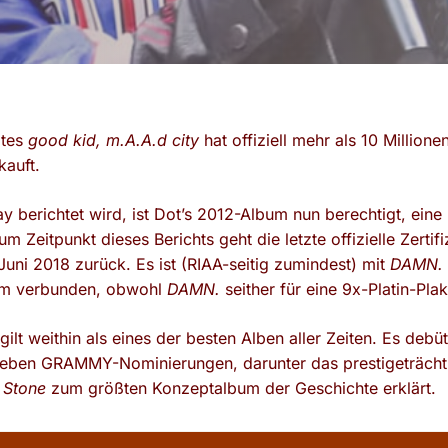
btes
good kid, m.A.A.d city
hat offiziell mehr als 10 Millione
kauft.
 berichtet wird, ist Dot’s 2012-Album nun berechtigt, eine
um Zeitpunkt dieses Berichts geht die letzte offizielle Zerti
uni 2018 zurück. Es ist (RIAA-seitig zumindest) mit
DAMN.
bum verbunden, obwohl
DAMN.
seither für eine 9x-Platin-Plak
gilt weithin als eines der besten Alben aller Zeiten. Es debüt
 sieben GRAMMY-Nominierungen, darunter das prestigeträch
g Stone
zum größten Konzeptalbum der Geschichte erklärt.