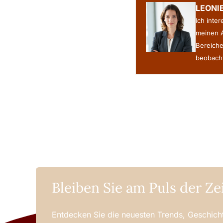
LEONI
Ich inte
meinen A
Bereiche
beobacht
Bleiben Sie am Puls der Ze
Entdecken Sie die neuesten Trends, Geschicht