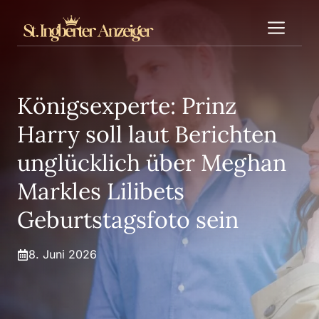
Zum
Me
Inhalt
springen
Königsexperte: Prinz
Harry soll laut Berichten
unglücklich über Meghan
Markles Lilibets
Geburtstagsfoto sein
8. Juni 2026