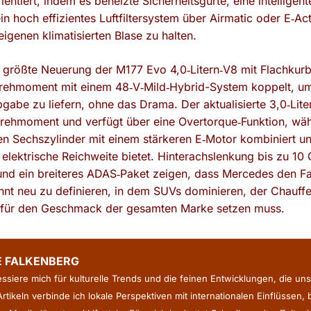
ntiert, indem es beheizte Sicherheitsgurte, eine intelligente
n hoch effizientes Luftfiltersystem über Airmatic oder E‑Ac
eigenen klimatisierten Blase zu halten.
e größte Neuerung der M177 Evo 4,0‑Litern‑V8 mit Flachkurb
Drehmoment mit einem 48‑V‑Mild‑Hybrid-System koppelt, 
be zu liefern, ohne das Drama. Der aktualisierte 3,0‑Lite
rehmoment und verfügt über eine Overtorque‑Funktion, wä
en Sechszylinder mit einem stärkeren E‑Motor kombiniert un
 elektrische Reichweite bietet. Hinterachslenkung bis zu 10
und ein breiteres ADAS‑Paket zeigen, dass Mercedes den Face
ehnt neu zu definieren, in dem SUVs dominieren, der Chauff
 für den Geschmack der gesamten Marke setzen muss.
E FALKENBERG
ressiere mich für kulturelle Trends und die feinen Entwicklungen, die uns
rtikeln verbinde ich lokale Perspektiven mit internationalen Einflüssen,