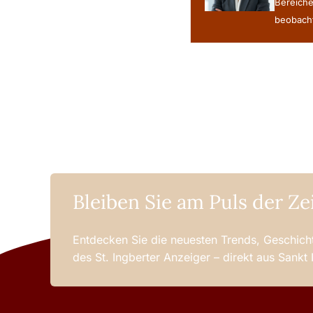
Bereiche
beobacht
Bleiben Sie am Puls der Ze
Entdecken Sie die neuesten Trends, Geschicht
des St. Ingberter Anzeiger – direkt aus Sankt