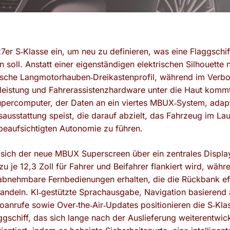
er S‑Klasse ein, um neu zu definieren, was eine Flaggschif
soll. Anstatt einer eigenständigen elektrischen Silhouette 
ische Langmotorhauben‑Dreikastenprofil, während im Verbo
eistung und Fahrerassistenzhardware unter die Haut kommt
Supercomputer, der Daten an ein viertes MBUX‑System, adap
sausstattung speist, die darauf abzielt, das Fahrzeug im La
beaufsichtigten Autonomie zu führen.
 sich der neue MBUX Superscreen über ein zentrales Display
u je 12,3 Zoll für Fahrer und Beifahrer flankiert wird, währ
 abnehmbare Fernbedienungen erhalten, die die Rückbank eff
andeln. KI‑gestützte Sprachausgabe, Navigation basierend
nrufe sowie Over‑the‑Air‑Updates positionieren die S‑Klas
ggschiff, das sich lange nach der Auslieferung weiterentwick