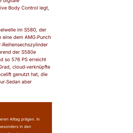
 digitale
tive Body Control legt,
elwelle im S580, der
um eine dem AMG‑Punch
r‑Reihensechszylinder
hrend der S580e
d so 576 PS erreicht
 Grad, cloud‑verknüpfte
lift genutzt hat, die
eur‑Sedan aber
eren Alltag prägen. In
 besonders in den