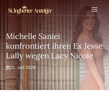
Zum
Me
Inhalt
springen
Michelle Saniei
konfrontiert ihren Ex Jesse
Lally wegen Lacy Nicole
22. Juni 2026