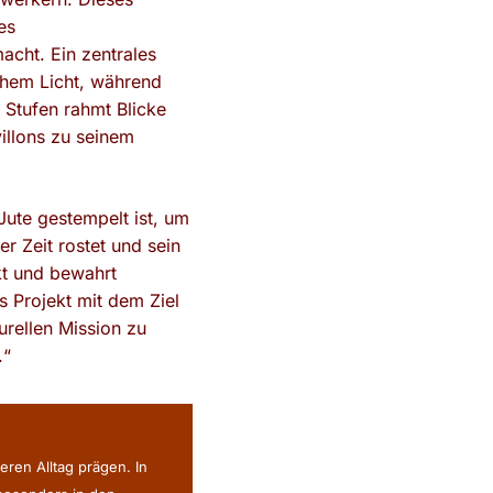
es
cht. Ein zentrales
chem Licht, während
 Stufen rahmt Blicke
illons zu seinem
Jute gestempelt ist, um
r Zeit rostet und sein
kt und bewahrt
 Projekt mit dem Ziel
turellen Mission zu
.“
eren Alltag prägen. In