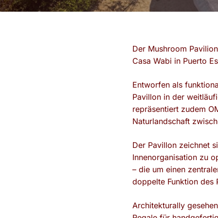
Der Mushroom Pavilion,
Casa Wabi in Puerto Es
Entworfen als funktion
Pavillon in der weitlä
repräsentiert zudem OM
Naturlandschaft zwisc
Der Pavillon zeichnet s
Innenorganisation zu o
– die um einen zentral
doppelte Funktion des P
Architekturally gesehen
Regale für handgeferti