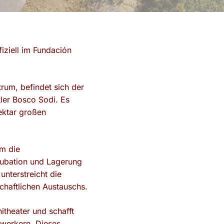
ziell im Fundación
rum, befindet sich der
ler Bosco Sodi. Es
ektar großen
um die
kubation und Lagerung
nterstreicht die
chaftlichen Austauschs.
itheater und schafft
dwerkern. Dieses