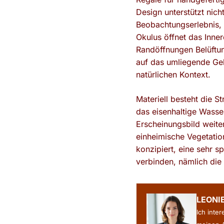
Design unterstützt nic
Beobachtungserlebnis, 
Okulus öffnet das Inne
Randöffnungen Belüftun
auf das umliegende Ge
natürlichen Kontext.
Materiell besteht die S
das eisenhaltige Wasser
Erscheinungsbild weite
einheimische Vegetatio
konzipiert, eine sehr s
verbinden, nämlich die
LEONI
Ich inte