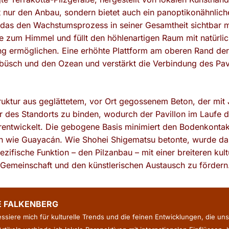
ht nur den Anbau, sondern bietet auch ein panoptikonähnlich
das den Wachstumsprozess in seiner Gesamtheit sichtbar ma
re zum Himmel und füllt den höhlenartigen Raum mit natürli
g ermöglichen. Eine erhöhte Plattform am oberen Rand der
büsch und den Ozean und verstärkt die Verbindung des Pav
truktur aus geglättetem, vor Ort gegossenem Beton, der mit 
 des Standorts zu binden, wodurch der Pavillon im Laufe de
rentwickelt. Die gebogene Basis minimiert den Bodenkonta
n wie Guayacán. Wie Shohei Shigematsu betonte, wurde das
pezifische Funktion – den Pilzanbau – mit einer breiteren kul
 Gemeinschaft und den künstlerischen Austausch zu fördern
E FALKENBERG
ressiere mich für kulturelle Trends und die feinen Entwicklungen, die uns