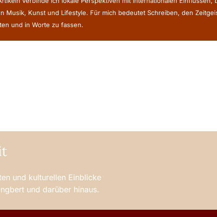
rtikeln verbinde ich lokale Perspektiven mit internationalen Einflüssen,
n Musik, Kunst und Lifestyle. Für mich bedeutet Schreiben, den Zeitge
en und in Worte zu fassen.
it
en und kulturellen Einblicke
 Ingbert und darüber hinaus.