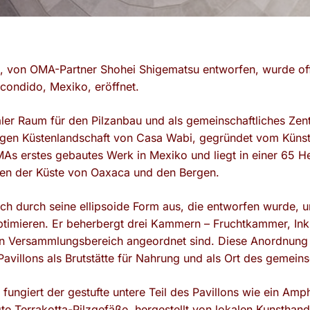
 von OMA-Partner Shohei Shigematsu entworfen, wurde offi
condido, Mexiko, eröffnet.
aler Raum für den Pilzanbau und als gemeinschaftliches Zent
ufigen Küstenlandschaft von Casa Wabi, gegründet vom Künst
As erstes gebautes Werk in Mexiko und liegt in einer 65 H
hen der Küste von Oaxaca und den Bergen.
ich durch seine ellipsoide Form aus, die entworfen wurde, 
ptimieren. Er beherbergt drei Kammern – Fruchtkammer, In
en Versammlungsbereich angeordnet sind. Diese Anordnung u
avillons als Brutstätte für Nahrung und als Ort des gemeins
 fungiert der gestufte untere Teil des Pavillons wie ein Amph
gte Terrakotta-Pilzgefäße, hergestellt von lokalen Kunsthan