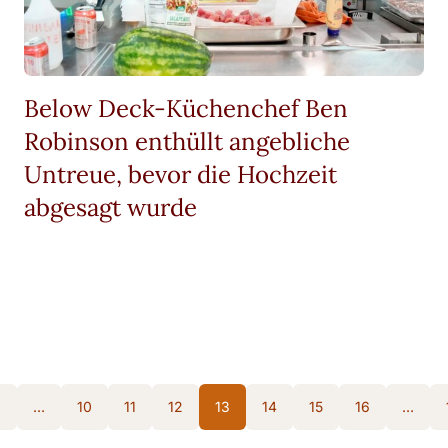
Below Deck-Küchenchef Ben
Robinson enthüllt angebliche
Untreue, bevor die Hochzeit
abgesagt wurde
1
…
10
11
12
13
14
15
16
…