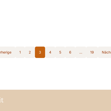
rherige
1
2
3
4
5
6
…
19
Näch
it